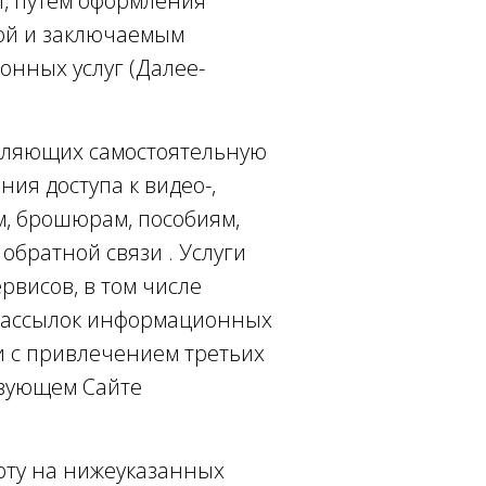
ы, путем оформления
той и заключаемым
онных услуг (Далее-
твляющих самостоятельную
ия доступа к видео-,
м, брошюрам, пособиям,
обратной связи . Услуги
висов, в том числе
 рассылок информационных
и с привлечением третьих
твующем Сайте
рту на нижеуказанных