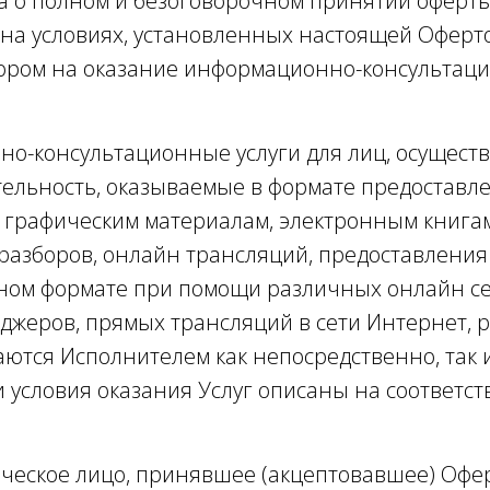
ица о полном и безоговорочном принятии оферт
и на условиях, установленных настоящей Офер
вором на оказание информационно-консультаци
нно-консультационные услуги для лиц, осущес
льность, оказываемые в формате предоставлен
и графическим материалам, электронным книга
разборов, онлайн трансляций, предоставления 
ном формате при помощи различных онлайн сер
нджеров, прямых трансляций в сети Интернет,
аются Исполнителем как непосредственно, так 
и условия оказания Услуг описаны на соответс
ическое лицо, принявшее (акцептовавшее) Офе