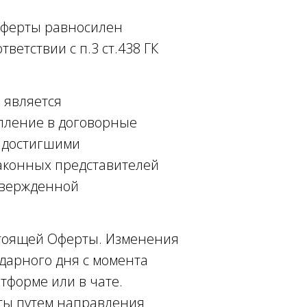
. Оферты равносилен
етствии с п.3 ст.438 ГК
н является
пление в договорные
е достигшими
аконных представителей
твержденной
астоящей Оферты. Изменения
ндарного дня с момента
тформе или в чате.
рты путем направления