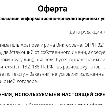
Оферта
 оказание информационно-консультационных ус
та редакции «01» апреля
иматель Арапова Ирина Викторовна, ОГРН 32
, действующий от собственного имени, адресу
ому кругу лиц), чья воля будет выражена им л
теля (ст. 182, 185 ГК РФ), выразившему готовн
ее по тексту – Заказчик) на условиях изложенн
и с ней договоре.
ЛЕНИЯ, ИСПОЛЬЗУЕМЫЕ В НАСТОЯЩЕЙ ОФ