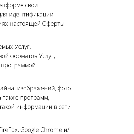
латформе свои
для идентификации
овиях настоящей Оферты
мых Услуг,
ой форматов Услуг,
й программой
зайна, изображений, фото
а также программ,
такой информации в сети
ireFox, Google Chrome и/